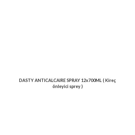
DASTY ANTICALCAIRE SPRAY 12x700ML ( Kireç
önleyici sprey )
Voir le produit