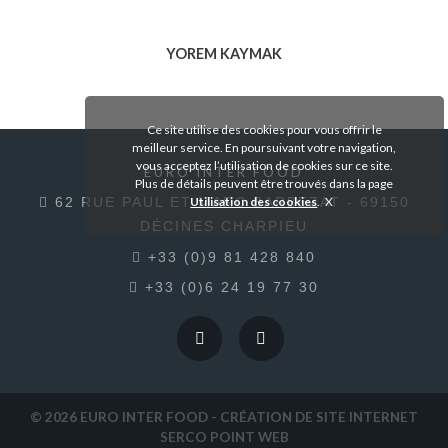
YOREM KAYMAK
Voir le produit
Ce site utilise des cookies pour vous offrir le
meilleur service. En poursuivant votre navigation,
vous acceptez l’utilisation de cookies sur ce site.
EURO INTER FOOD
Plus de détails peuvent être trouvés dans la page
Utilisation des cookies
.
62 RUE PAUL ET MARC BARBEZAT - 69150
DÉCINES CHARPIEU
+33 (0)9 81 428 840
+33 (0)6 24 19 77 30
© 2026
EURO INTER FOOD
- CRÉATION DE SITE INTERNET
SERCO POINT WEB