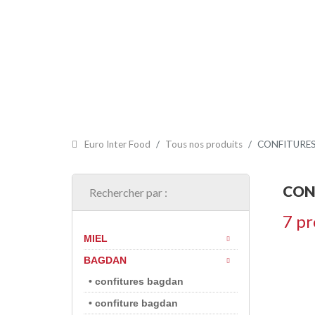
ACCUEIL
PRÉSENTATION
CERTIFICATS
NOS PR
Euro Inter Food
Tous nos produits
CONFITURE
CON
Rechercher par :
7 pr
MIEL
BAGDAN
• confitures bagdan
• confiture bagdan