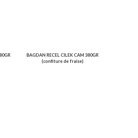
380GR
BAGDAN RECEL CILEK CAM 380GR
(confiture de fraise)
Voir le produit